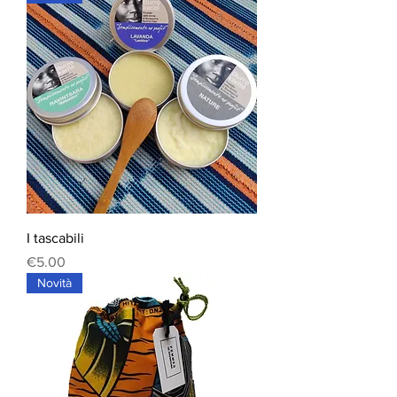
I tascabili
Price
€5.00
Novità