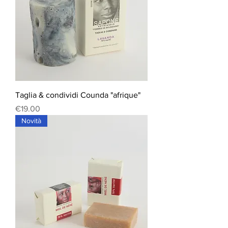
Taglia & condividi Counda "afrique"
Price
€19.00
Novità