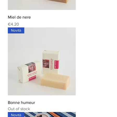
Miel de nere
Price
€4.20
Novità
Bonne humeur
Out of stock
Novità