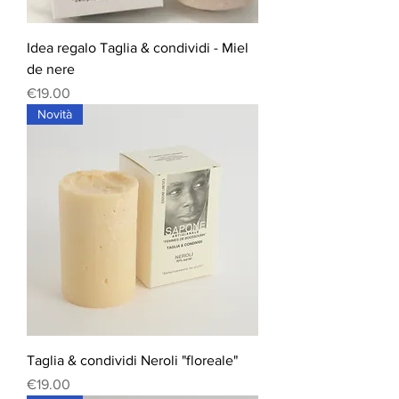
Idea regalo Taglia & condividi - Miel
de nere
Price
€19.00
Novità
Taglia & condividi Neroli "floreale"
Price
€19.00