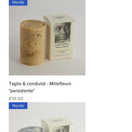
Novità
Taglie & condividi - Millefleurs
"persistente"
Price
€19.00
Novità